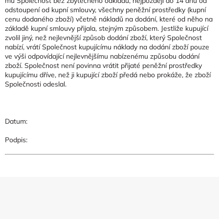
mu Společnost bez zbytečného odkladu, nejpozději do 14 dnů od
odstoupení od kupní smlouvy, všechny peněžní prostředky (kupní
cenu dodaného zboží) včetně nákladů na dodání, které od něho na
základě kupní smlouvy přijala, stejným způsobem. Jestliže kupující
zvolil jiný, než nejlevnější způsob dodání zboží, který Společnost
nabízí, vrátí Společnost kupujícímu náklady na dodání zboží pouze
ve výši odpovídající nejlevnějšímu nabízenému způsobu dodání
zboží. Společnost není povinna vrátit přijaté peněžní prostředky
kupujícímu dříve, než ji kupující zboží předá nebo prokáže, že zboží
Společnosti odeslal.
Datum:
Podpis:
Z
á