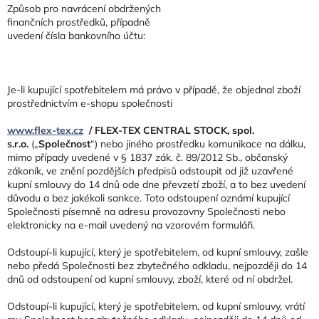
Způsob pro navrácení obdržených
finančních prostředků, případně
uvedení čísla bankovního účtu:
Je-li kupující spotřebitelem má právo v případě, že objednal zboží
prostřednictvím e-shopu společnosti
www.flex-tex.cz
/ FLEX-TEX CENTRAL STOCK, spol.
s.r.o.
(„
Společnost
“) nebo jiného prostředku komunikace na dálku,
mimo případy uvedené v § 1837 zák. č. 89/2012 Sb., občanský
zákoník, ve znění pozdějších předpisů odstoupit od již uzavřené
kupní smlouvy do 14 dnů ode dne převzetí zboží, a to bez uvedení
důvodu a bez jakékoli sankce. Toto odstoupení oznámí kupující
Společnosti písemně na adresu provozovny Společnosti nebo
elektronicky na e-mail uvedený na vzorovém formuláři.
Odstoupí-li kupující, který je spotřebitelem, od kupní smlouvy, zašle
nebo předá Společnosti bez zbytečného odkladu, nejpozději do 14
dnů od odstoupení od kupní smlouvy, zboží, které od ní obdržel.
Odstoupí-li kupující, který je spotřebitelem, od kupní smlouvy, vrátí