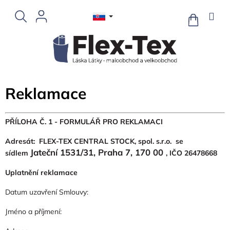
Prejsť
na
NÁKUPN
KOŠÍK
obsah
Reklamace
PŘÍLOHA Č. 1 -
FORMULÁŘ PRO REKLAMACI
Adresát:
FLEX-TEX CENTRAL STOCK, spol. s.r.o. se
Jateční 1531/31, Praha 7, 170 00
sídlem
, IČO 26478668
Uplatnění reklamace
Datum uzavření Smlouvy:
Jméno a příjmení: