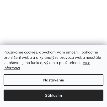
Jednotková
€12,40 / 1 m
€12,40
cena:
/ m
Do košíka
Kód:
MAX MP 002
AKČNÍ
PRODUKT =
2X VÍCE
METRŮ
ZDARMA
Používáme cookies, abychom Vám umožnili pohodlné
prohlížení webu a díky analýze provozu webu neustále
zlepšovali jeho funkce, výkon a použitelnost.
Více
informací
Nastavenie
Súhlasím