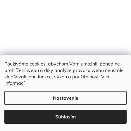
Používáme cookies, abychom Vám umožnili pohodlné
prohlížení webu a díky analýze provozu webu neustále
zlepšovali jeho funkce, výkon a použitelnost.
Více
€5,70
–28 %
informací
Nastavenie
(JACQUARD) ŽAKÁROVÝ ÚPLET – PASTELOVĚ ZELENÝ
LINEÁRNÍ MOTIV
Skladem
(43 m)
Súhlasím