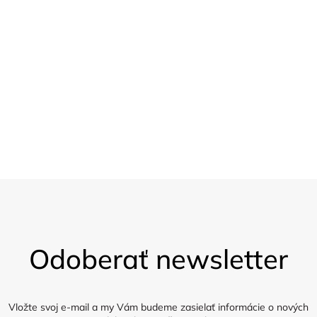
v
nad 1.200,-
k
20 % sleva
y
Pro velkoobchod
v
ý
Vzorky
Zasíláme 5 vzorků látky zdarma
p
i
s
Z
á
u
Odoberať newsletter
p
ä
t
i
Vložte svoj e-mail a my Vám budeme zasielať informácie o nových