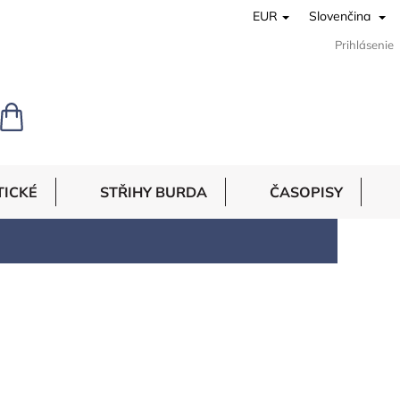
EUR
Slovenčina
Prihlásenie
NÁKUPNÝ
KOŠÍK
TICKÉ
STŘIHY BURDA
ČASOPISY
7
položiek celkom