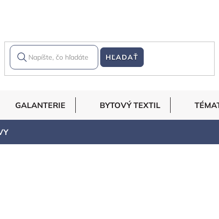
HĽADAŤ
GALANTERIE
BYTOVÝ TEXTIL
TÉMA
VY
dávanejšie
Abecedne