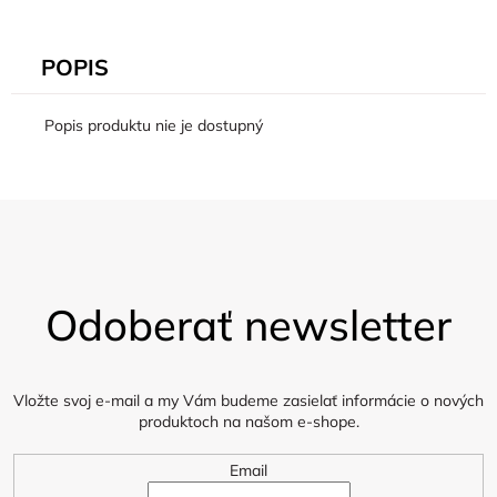
POPIS
Popis produktu nie je dostupný
Z
á
Odoberať newsletter
p
ä
t
i
Vložte svoj e-mail a my Vám budeme zasielať informácie o nových
produktoch na našom e-shope.
e
Email