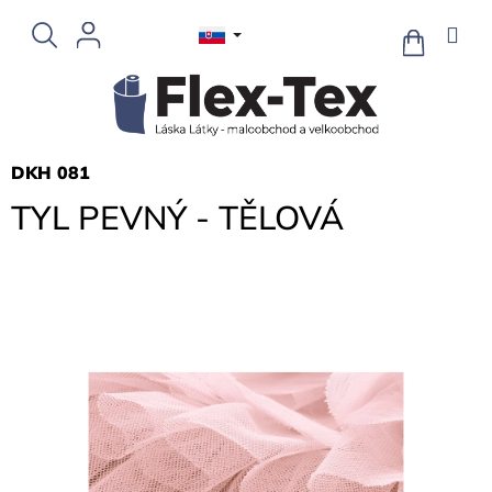
Prejsť
na
NÁKUPN
KOŠÍK
obsah
DKH 081
TYL PEVNÝ - TĚLOVÁ