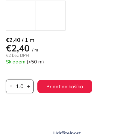
Jednotková
€2,40 / 1 m
€2,40
cena:
/ m
€2 bez DPH
Skladem
(>50 m)
Pridať do košíka
Udržitelnost