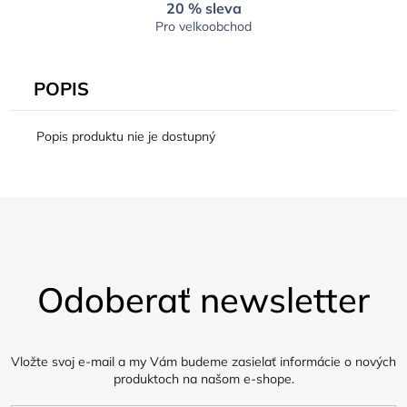
20 % sleva
Pro velkoobchod
POPIS
Popis produktu nie je dostupný
Z
á
Odoberať newsletter
p
ä
t
i
Vložte svoj e-mail a my Vám budeme zasielať informácie o nových
produktoch na našom e-shope.
e