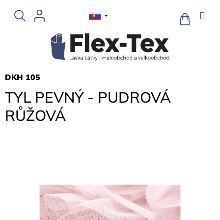
Prejsť
na
NÁKUPN
KOŠÍK
obsah
DKH 105
TYL PEVNÝ - PUDROVÁ
RŮŽOVÁ