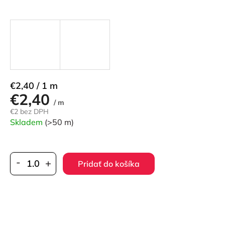
Jednotková
€2,40 / 1 m
€2,40
cena:
/ m
€2 bez DPH
Skladem
(>50 m)
Pridať do košíka