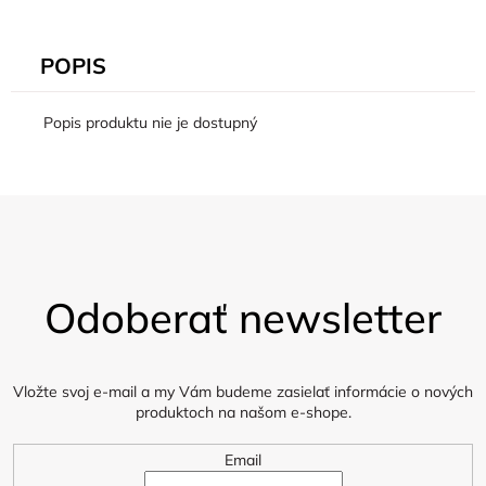
POPIS
Popis produktu nie je dostupný
Z
á
Odoberať newsletter
p
ä
t
i
Vložte svoj e-mail a my Vám budeme zasielať informácie o nových
produktoch na našom e-shope.
e
Email