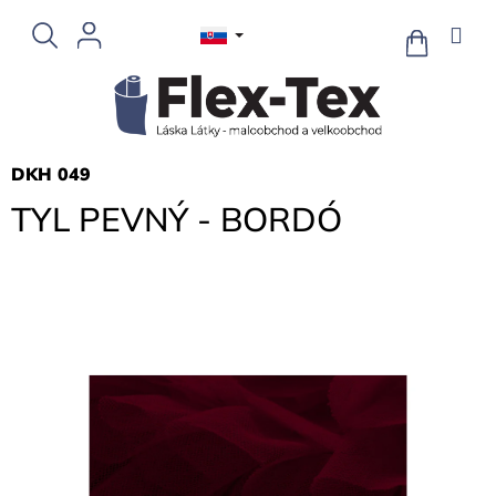
Prejsť
na
NÁKUPN
KOŠÍK
obsah
DKH 049
TYL PEVNÝ - BORDÓ