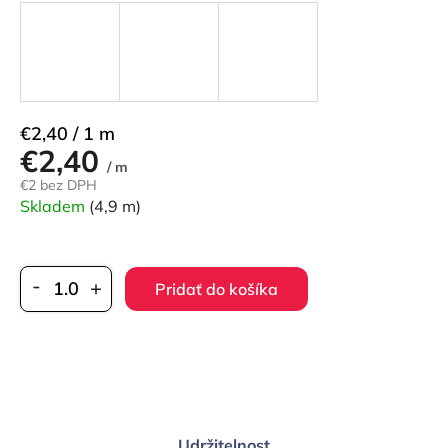
Jednotková
€2,40 / 1 m
€2,40
cena:
/ m
€2 bez DPH
Skladem
(4,9 m)
Pridať do košíka
Udržitelnost