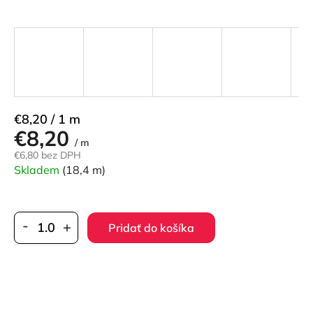
Jednotková
€8,20 / 1 m
€8,20
cena:
/ m
€6,80 bez DPH
Skladem
(18,4 m)
Pridať do košíka