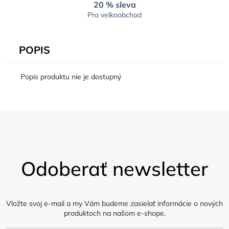
20 % sleva
Pro velkoobchod
POPIS
Popis produktu nie je dostupný
Z
á
Odoberať newsletter
p
ä
t
i
Vložte svoj e-mail a my Vám budeme zasielať informácie o nových
produktoch na našom e-shope.
e