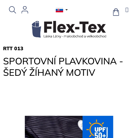
Prejsť
na
NÁKUPN
KOŠÍK
obsah
RTT 013
SPORTOVNÍ PLAVKOVINA -
ŠEDÝ ŽÍHANÝ MOTIV