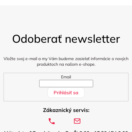
i
s
Z
á
u
Odoberať newsletter
p
ä
t
i
Vložte svoj e-mail a my Vám budeme zasielať informácie o nových
produktoch na našom e-shope.
e
Email
Prihlásiť sa
Zákaznický servis: