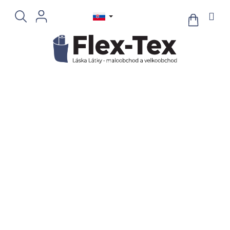
Prejsť
na
NÁKUPN
KOŠÍK
obsah
PLÁŠŤOVINY A
ŠUSŤÁKOVINY
V této kategorii na Vás čekají šusťákové materiály s impregnací i
bez.
Lehounká a skladná šusťákovka nikdy nevýjde z módy, ať už při
sportu, výletu do hor či do města. Ale tyto ultra lehounké materiály
oceníte i při výrobě přebalovacích podložek, pytlíků na plavky nebo
jako celtu do hor. Též velmi vhodné na kadeřnické pláště.
R
a
Odporúčame
Najlacnejšie
Najdrahšie
Najpredávanejšie