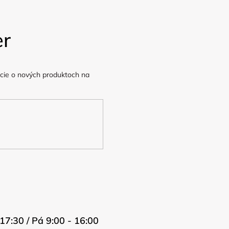
e
p
er
r
v
cie o nových produktoch na
k
y
v
ý
p
i
s
17:30 / Pá 9:00 - 16:00