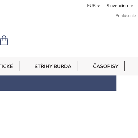
EUR
Slovenčina
Prihlásenie
NÁKUPNÝ
KOŠÍK
TICKÉ
STŘIHY BURDA
ČASOPISY
4
položiek celkom