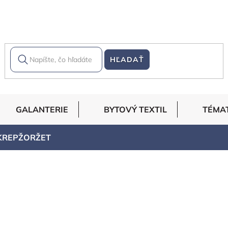
HĽADAŤ
GALANTERIE
BYTOVÝ TEXTIL
TÉMA
KREPŽORŽET
dávanejšie
Abecedne