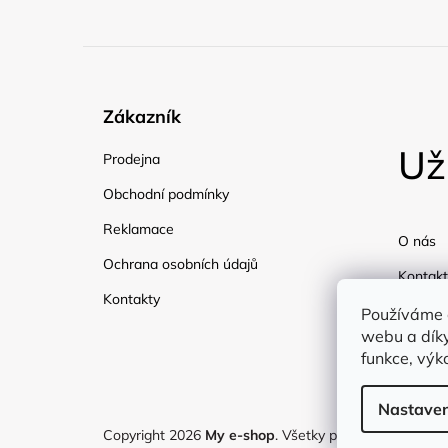
Zákazník
Už
Prodejna
Obchodní podmínky
Reklamace
O nás
Ochrana osobních údajů
Kontakt
Kontakty
Doprav
Používáme 
webu a díky
Blog
funkce, výk
Nastaven
Copyright 2026
My e-shop
. Všetky práva vyhradené.