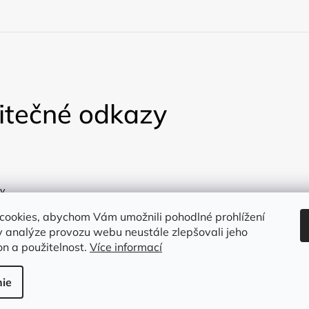
u
itečné odkazy
y
a
cookies, abychom Vám umožnili pohodlné prohlížení
 analýze provozu webu neustále zlepšovali jeho
on a použitelnost.
Více informací
ie