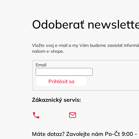
Z
á
Odoberať newslett
p
ä
Vložte svoj e-mail a my Vám budeme zasielať informá
t
našom e-shope.
i
Email
e
Prihlásiť sa
Zákaznický servis:
Máte dotaz? Zavolejte nám Po-Čt 9:00 - 