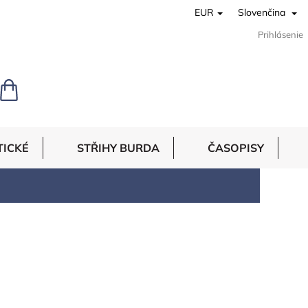
EUR
Slovenčina
Prihlásenie
NÁKUPNÝ
KOŠÍK
TICKÉ
STŘIHY BURDA
ČASOPISY
ší užití je především k dekorování, balení
lní.