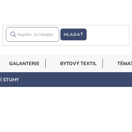
HĽADAŤ
GALANTERIE
BYTOVÝ TEXTIL
TÉMA
Í STUHY
Y
tkem nebo bez. To vše jsou dekorační stuhy. Jejich nejvhodněj
že jsou většinou nepratelné, je jejich využití na oděv minimá