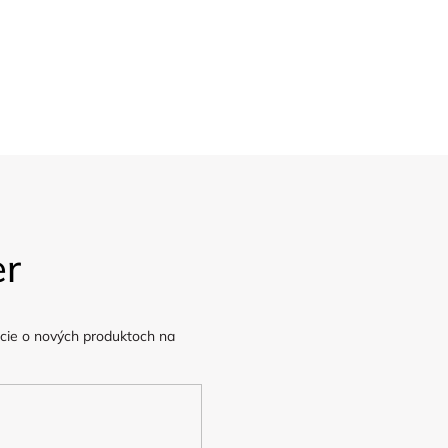
y
Kamenná prodejna
Doprava
v Praze
Poštovné ZDARMA
nad 1.200,-
er
cie o nových produktoch na