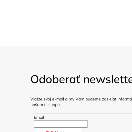
Udržitelnost
Dárkové poukaz
Organické materiály, bez
Dárkové poukazy
škodlivých materiálů.
Z
á
Odoberať newslett
p
ä
Vložte svoj e-mail a my Vám budeme zasielať informá
t
našom e-shope.
i
Email
e