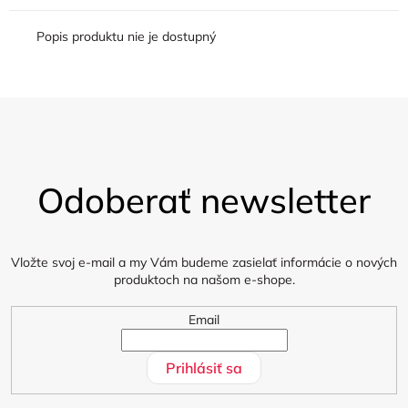
Popis produktu nie je dostupný
Z
á
Odoberať newsletter
p
ä
t
i
Vložte svoj e-mail a my Vám budeme zasielať informácie o nových
produktoch na našom e-shope.
e
Email
Prihlásiť sa