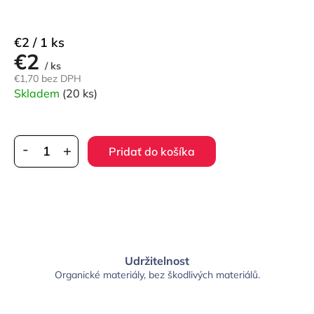
Jednotková
€2 / 1 ks
€2
cena:
/ ks
€1,70 bez DPH
Skladem
(20 ks)
Pridať do košíka
Udržitelnost
Organické materiály, bez škodlivých materiálů.