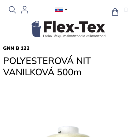
Prejsť
na
NÁKUPN
KOŠÍK
obsah
GNN B 122
POLYESTEROVÁ NIT
VANILKOVÁ 500m