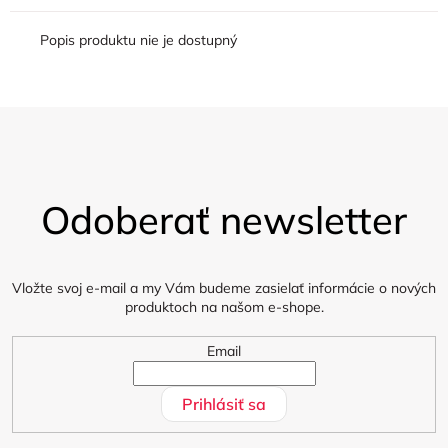
Popis produktu nie je dostupný
Z
á
Odoberať newsletter
p
ä
t
i
Vložte svoj e-mail a my Vám budeme zasielať informácie o nových
produktoch na našom e-shope.
e
Email
Prihlásiť sa