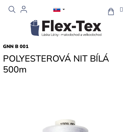
Prejsť
na
NÁKUPN
KOŠÍK
obsah
GNN B 001
POLYESTEROVÁ NIT BÍLÁ
500m