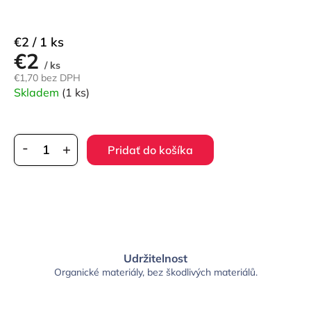
Jednotková
€2 / 1 ks
€2
cena:
/ ks
€1,70 bez DPH
Skladem
(1 ks)
Pridať do košíka
Udržitelnost
Organické materiály, bez škodlivých materiálů.