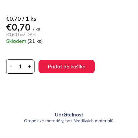
Jednotková
€0,70 / 1 ks
€0,70
cena:
/ ks
€0,60 bez DPH
Skladem
(21 ks)
Pridať do košíka
Udržitelnost
Organické materiály, bez škodlivých materiálů.