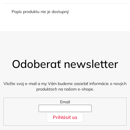
Popis produktu nie je dostupný
Z
á
Odoberať newsletter
p
ä
t
i
Vložte svoj e-mail a my Vám budeme zasielať informácie o nových
produktoch na našom e-shope.
e
Email
Prihlásiť sa