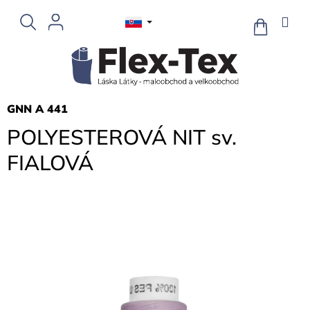
Prejsť
na
NÁKUPN
KOŠÍK
obsah
GNN A 441
POLYESTEROVÁ NIT sv.
FIALOVÁ