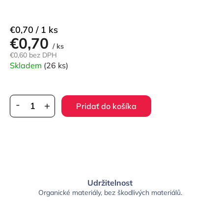
Jednotková
€0,70 / 1 ks
€0,70
cena:
/ ks
€0,60 bez DPH
Skladem
(26 ks)
Pridať do košíka
Udržitelnost
Organické materiály, bez škodlivých materiálů.