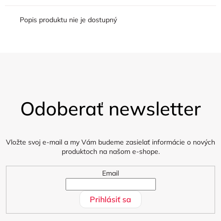
Popis produktu nie je dostupný
Z
á
Odoberať newsletter
p
ä
t
i
Vložte svoj e-mail a my Vám budeme zasielať informácie o nových
produktoch na našom e-shope.
e
Email
Prihlásiť sa