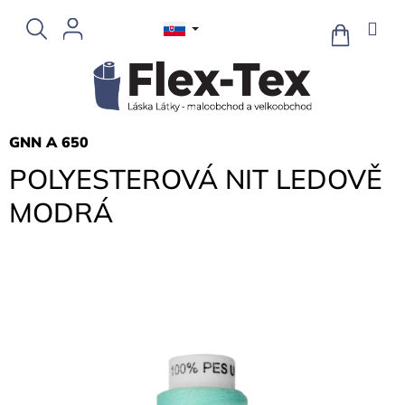
Prejsť
na
NÁKUPN
KOŠÍK
obsah
GNN A 650
POLYESTEROVÁ NIT LEDOVĚ
MODRÁ