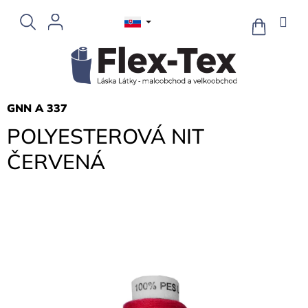
Prejsť
na
NÁKUPN
KOŠÍK
obsah
GNN A 337
POLYESTEROVÁ NIT
ČERVENÁ