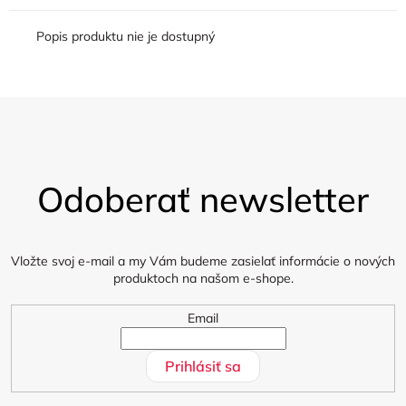
Popis produktu nie je dostupný
Z
á
Odoberať newsletter
p
ä
t
i
Vložte svoj e-mail a my Vám budeme zasielať informácie o nových
produktoch na našom e-shope.
e
Email
Prihlásiť sa