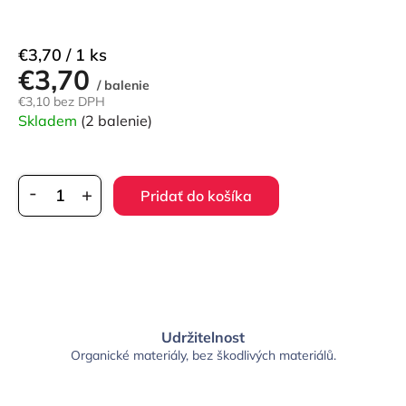
Jednotková
€3,70 / 1 ks
€3,70
cena:
/ balenie
€3,10 bez DPH
Skladem
(2 balenie)
Pridať do košíka
Udržitelnost
Organické materiály, bez škodlivých materiálů.