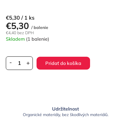
Jednotková
€5,30 / 1 ks
€5,30
cena:
/ balenie
€4,40 bez DPH
Skladem
(1 balenie)
Pridať do košíka
Udržitelnost
Organické materiály, bez škodlivých materiálů.