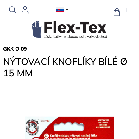
Prejsť
na
NÁKUPN
KOŠÍK
obsah
GKK O 09
NÝTOVACÍ KNOFLÍKY BÍLÉ Ø
15 MM