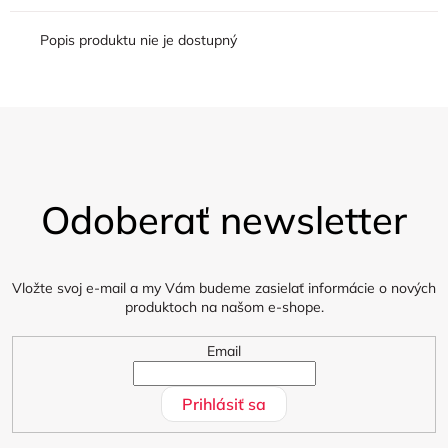
Popis produktu nie je dostupný
Z
á
Odoberať newsletter
p
ä
t
i
Vložte svoj e-mail a my Vám budeme zasielať informácie o nových
produktoch na našom e-shope.
e
Email
Prihlásiť sa