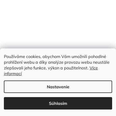
Používáme cookies, abychom Vám umožnili pohodlné
prohlížení webu a díky analýze provozu webu neustále
zlepšovali jeho funkce, výkon a použitelnost.
Více
PLOCHÁ GUMA BÍLÁ 2 cm
informací
Vyprodáno
Nastavenie
Jednotková
€1 / 1 m
€1
cena:
/ m
Súhlasím
Detail