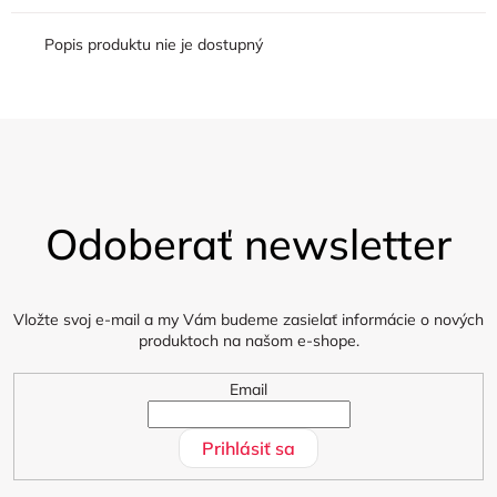
Popis produktu nie je dostupný
Z
á
Odoberať newsletter
p
ä
t
i
Vložte svoj e-mail a my Vám budeme zasielať informácie o nových
produktoch na našom e-shope.
e
Email
Prihlásiť sa