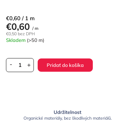
Jednotková
€0,60 / 1 m
€0,60
cena:
/ m
€0,50 bez DPH
Skladem
(>50 m)
Pridať do košíka
Udržitelnost
Organické materiály, bez škodlivých materiálů.