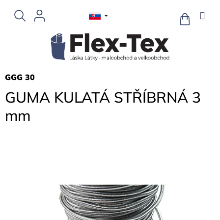
Prejsť
na
NÁKUPN
KOŠÍK
obsah
GGG 30
GUMA KULATÁ STŘÍBRNÁ 3
mm