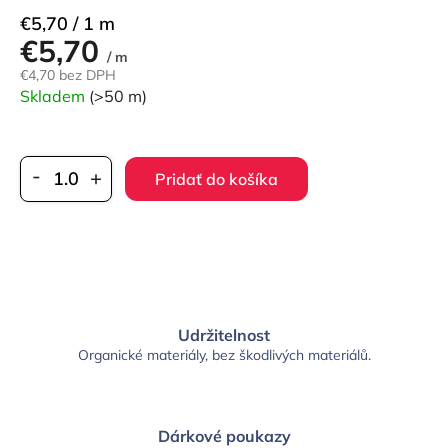
Jednotková
€5,70 / 1 m
€5,70
cena:
/ m
€4,70 bez DPH
Skladem
(>50 m)
Pridať do košíka
Udržitelnost
Organické materiály, bez škodlivých materiálů.
Dárkové poukazy