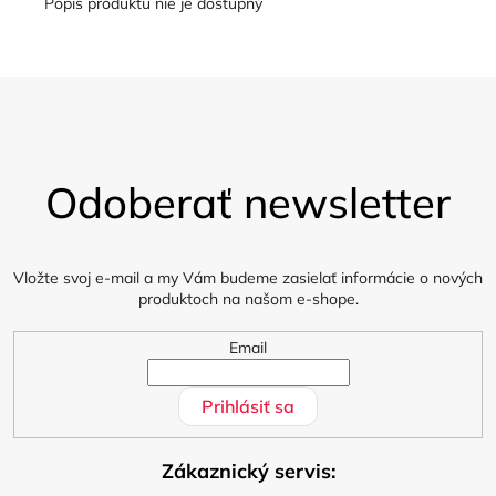
Popis produktu nie je dostupný
Z
á
Odoberať newsletter
p
ä
t
i
Vložte svoj e-mail a my Vám budeme zasielať informácie o nových
produktoch na našom e-shope.
e
Email
Prihlásiť sa
Zákaznický servis: