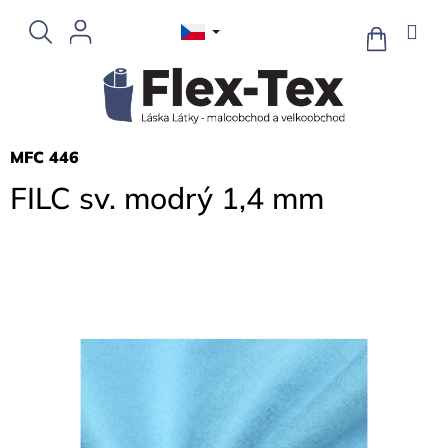
Přejít
na
NÁKUPNÍ
KOŠÍK
obsah
MFC 446
FILC sv. modrý 1,4 mm