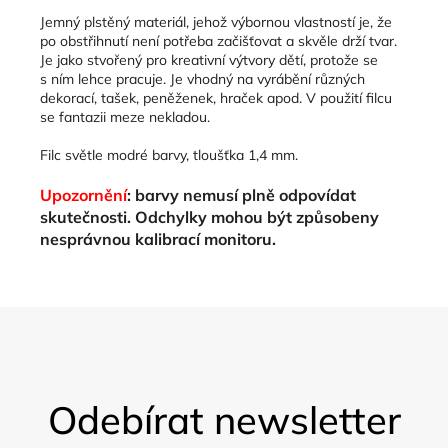
Jemný plstěný materiál, jehož výbornou vlastností je, že
po obstřihnutí není potřeba začišťovat a skvěle drží tvar.
Je jako stvořený pro kreativní výtvory dětí, protože se
s ním lehce pracuje. Je vhodný na vyrábění různých
dekorací, tašek, peněženek, hraček apod. V použití filcu
se fantazii meze nekladou.
Filc světle modré barvy, tloušťka 1,4 mm.
Upozornění
: barvy nemusí plně odpovídat
skutečnosti. Odchylky mohou být způsobeny
nesprávnou kalibrací monitoru.
Z
á
Odebírat newsletter
p
a