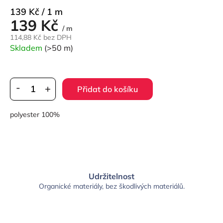
Měrná
139 Kč / 1 m
139 Kč
cena:
/ m
114,88 Kč bez DPH
Skladem
(>50 m)
Přidat do košíku
polyester 100%
Udržitelnost
Organické materiály, bez škodlivých materiálů.